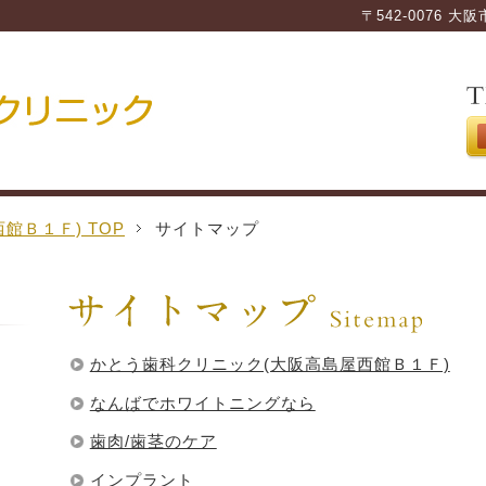
〒542-0076 
館Ｂ１Ｆ) TOP
サイトマップ
かとう歯科クリニック(大阪高島屋西館Ｂ１Ｆ)
なんばでホワイトニングなら
歯肉/歯茎のケア
インプラント