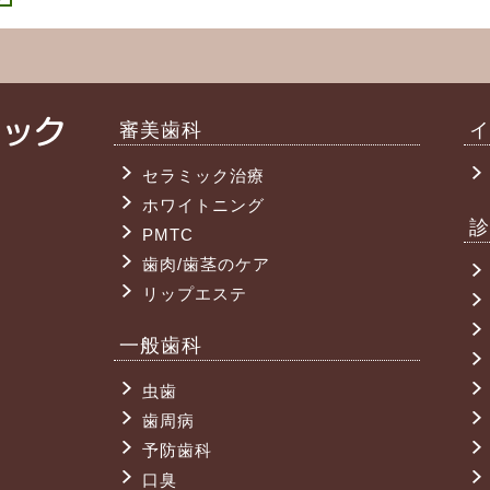
審美歯科
イ
セラミック治療
ホワイトニング
診
PMTC
歯肉/歯茎のケア
リップエステ
一般歯科
虫歯
歯周病
予防歯科
口臭